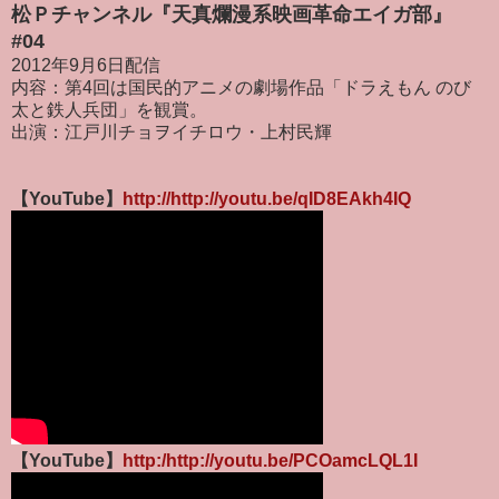
松Ｐチャンネル『天真爛漫系映画革命エイガ部』
#04
2012年9月6日配信
内容：第4回は国民的アニメの劇場作品「ドラえもん のび
太と鉄人兵団」を観賞。
出演：江戸川チョヲイチロウ・上村民輝
【YouTube】
http://http://youtu.be/qID8EAkh4IQ
【YouTube】
http:/http://youtu.be/PCOamcLQL1I