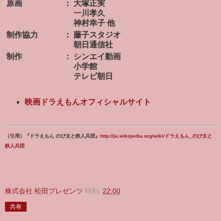
原画
：
大塚正実
一川孝久
神村幸子 他
制作協力
：
藤子スタジオ
朝日通信社
制作
：
シンエイ動画
小学館
テレビ朝日
映画ドラえもんオフィシャルサイト
（引用）『ドラえもん のび太と鉄人兵団』
http://ja.wikipedia.org/wiki/ドラえもん_のび太と
鉄人兵団
株式会社 松田プレゼンツ
時刻:
22:00
共有