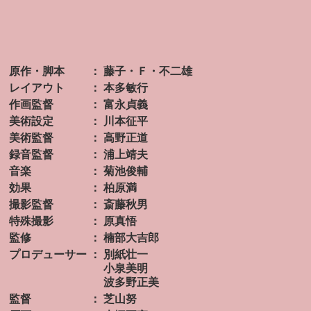
原作・脚本
：
藤子・Ｆ・不二雄
レイアウト
：
本多敏行
作画監督
：
富永貞義
美術設定
：
川本征平
美術監督
：
高野正道
録音監督
：
浦上靖夫
音楽
：
菊池俊輔
効果
：
柏原満
撮影監督
：
斎藤秋男
特殊撮影
：
原真悟
監修
：
楠部大吉郎
プロデューサー
：
別紙壮一
小泉美明
波多野正美
監督
：
芝山努