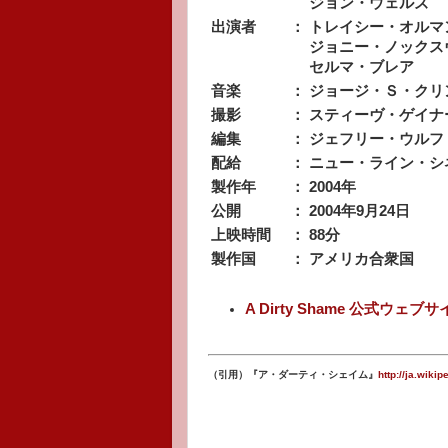
ジョン・ウェルズ
出演者
：
トレイシー・オルマ
ジョニー・ノックス
セルマ・ブレア
音楽
：
ジョージ・Ｓ・クリ
撮影
：
スティーヴ・ゲイナ
編集
：
ジェフリー・ウルフ
配給
：
ニュー・ライン・シ
製作年
：
2004年
公開
：
2004年9月24日
上映時間
：
88分
製作国
：
アメリカ合衆国
A Dirty Shame 公式ウェブ
（引用）『ア・ダーティ・シェイム』
http://ja.w