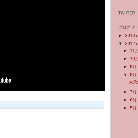
TWIITER
ブログ ア
►
2013
(
▼
2012
(
►
11
►
10
►
9
▼
8
天真
►
7
►
6
►
5