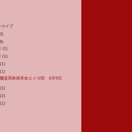
ーカイブ
3)
8)
月
(1)
月
(1)
月
(1)
月
(1)
爛漫系映画革命エイガ部 8月9日
月
(1)
月
(2)
月
(1)