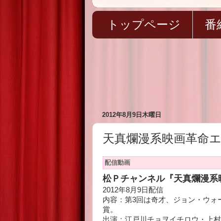
トップページ
番
2012年8月9日木曜日
天真爛漫系映画革命エ
配信動画
松Ｐチャンネル『天真爛漫系映
2012年8月9日配信
内容：第3回は奇才、ジョン・ウォ
賞。
出演：江戸川チョヲイチロウ・上村